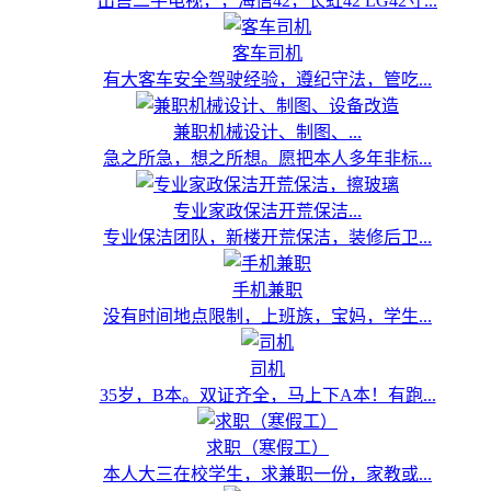
出售二手电视，，海信42，长虹42 LG42寸...
客车司机
有大客车安全驾驶经验，遵纪守法，管吃...
兼职机械设计、制图、...
急之所急，想之所想。愿把本人多年非标...
专业家政保洁开荒保洁...
专业保洁团队，新楼开荒保洁，装修后卫...
手机兼职
没有时间地点限制，上班族，宝妈，学生...
司机
35岁，B本。双证齐全，马上下A本！有跑...
求职（寒假工）
本人大三在校学生，求兼职一份，家教或...