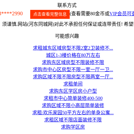
联系方式
3****2990
(查看需要80金币或
VIP会员可
点击查看完整信息
须谨慎.网站(河东同城网)对此不承担任何保证或连带责任! 希
可能感兴趣
求租城东区域房型不限2室2卫装修不...
城区1-3楼价格在80万左右
求购东区域房型不限装修不限
求购市中心区房型不限一室一厅一卫...
求购区域不限不限房型不限两室一厅...
求租单间
求购东区学区房小户型
求租市中心简单装修400-500
求购区域不限小高层简单装修
求租:欢乐家园50平方左右的单身公寓...
求租区域不限店面装修不限
求购学区房