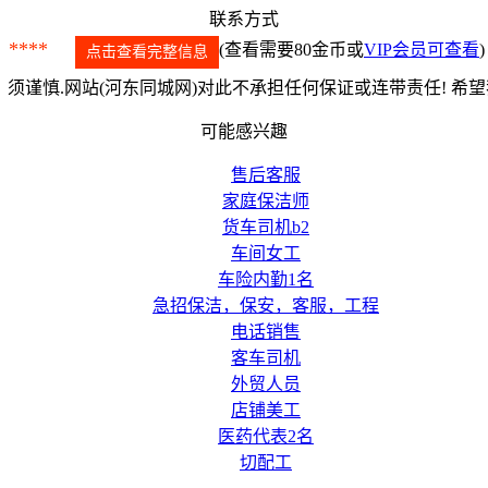
联系方式
****
(查看需要80金币或
VIP会员可查看
)
点击查看完整信息
须谨慎.网站(河东同城网)对此不承担任何保证或连带责任! 希
可能感兴趣
售后客服
家庭保洁师
货车司机b2
车间女工
车险内勤1名
急招保洁，保安，客服，工程
电话销售
客车司机
外贸人员
店铺美工
医药代表2名
切配工