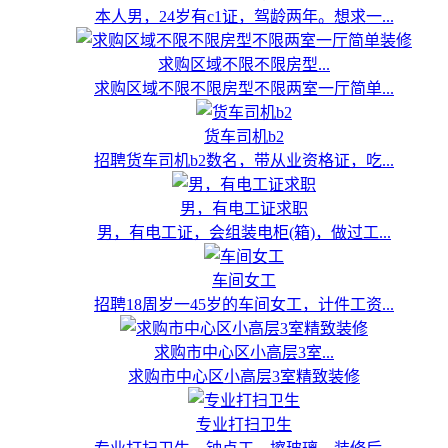
本人男，24岁有c1证，驾龄两年。想求一...
求购区域不限不限房型...
求购区域不限不限房型不限两室一厅简单...
货车司机b2
招聘货车司机b2数名，带从业资格证，吃...
男，有电工证求职
男，有电工证，会组装电柜(箱)，做过工...
车间女工
招聘18周岁一45岁的车间女工，计件工资...
求购市中心区小高层3室...
求购市中心区小高层3室精致装修
专业打扫卫生